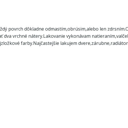
dý povrch dôkladne odmastím,obrúsim,alebo len zdrsním.Oč
nať dva vrchné nátery.Lakovanie vykonávam natieraním,valč
zložkové farby.Najčastejšie lakujem dvere,zárubne,radiáto