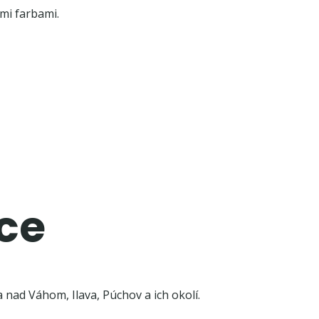
mi farbami.
ce
 nad Váhom, Ilava, Púchov a ich okolí.