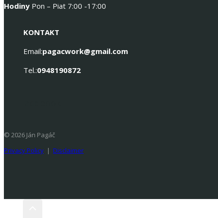
Hodiny
Pon – Piat 7:00 -17:00
KONTAKT
Email:
pagacwork@gmail.com
Tel.:
0948190872
Facebook
© 2026 Ján Pagáč
Privacy Policy
|
Disclaimer