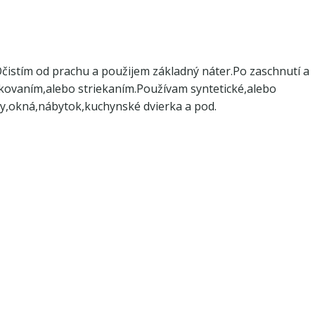
istím od prachu a použijem základný náter.Po zaschnutí a
ekovaním,alebo striekaním.Používam syntetické,alebo
ry,okná,nábytok,kuchynské dvierka a pod.