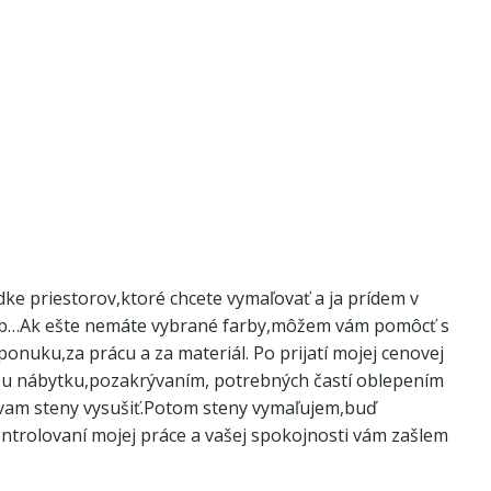
 priestorov,ktoré chcete vymaľovať a ja prídem v
ieb…Ak ešte nemáte vybrané farby,môžem vám pomôcť s
nuku,za prácu a za materiál. Po prijatí mojej cenovej
ou nábytku,pozakrývaním, potrebných častí oblepením
hávam steny vysušiť.Potom steny vymaľujem,buď
ntrolovaní mojej práce a vašej spokojnosti vám zašlem