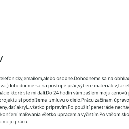
v
lefonicky,emailom,alebo osobne.Dohodneme sa na obhliadke
ovať,dohodneme sa na postupe prác,výbere materiálov,far
cie ktoré ste mi dali.Do 24 hodín vám zašlem moju cenovú po
projektu si podpíšeme zmluvu o dielo.Prácu začínam úprav
steny,dať akryl…všetko pripravím.Po použití penetrácie nec
 skončení maľovania všetko upracem a vyčistím.Po vašom sko
a moju prácu.