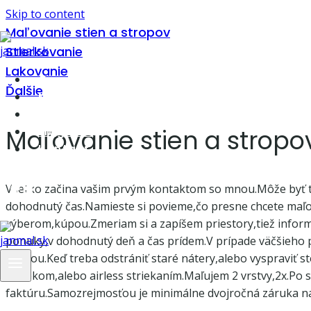
Skip to content
Maľovanie stien a stropov
Stierkovanie
Lakovanie
O mne
Ďalšie
Maliarske práce
Cena
Maľovanie stien a stropo
Magazín
Kontakt
Všetko začina vašim prvým kontaktom so mnou.Môže byť te
dohodnutý čas.Namieste si povieme,čo presne chcete maľ
výberom,kúpou.Zmeriam si a zapíšem priestory,tiež informá
ponuky,v dohodnutý deň a čas prídem.V prípade väčšieho 
páskou.Keď treba odstrániť staré nátery,alebo vyspraviť 
valčekom,alebo airless striekaním.Maľujem 2 vrstvy,2x.Po
faktúru.Samozrejmosťou je minimálne dvojročná záruka n