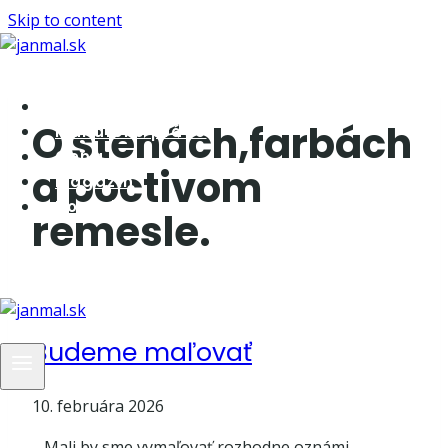
Skip to content
O mne
O stenách,farbách
Maliarske práce
Cena
a poctivom
Magazín
Kontakt
remesle.
Budeme maľovať
10. februára 2026
Mali by sme vymaľovať,rozhodne oznámi