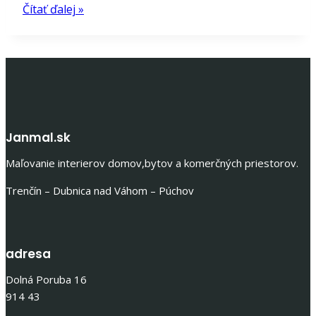
Čítať ďalej »
Janmal.sk
Maľovanie interierov domov,bytov a komerčných priestorov.
Trenčín – Dubnica nad Váhom – Púchov
adresa
Dolná Poruba 16
914 43