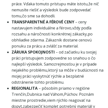
práce. Vďaka tomuto prístupu máte istotu,že nič
nemusíte riešiť a výsledok bude zodpovedať
tomu,čo sme sa dohodli.
TRANSPARENTNÉ A FÉROVÉ CENY
– ceny
nastavujem individuálne a férovo,vždy podľa
rozsahu a náročnosti konkrétnej zákazky,po
obhliadke zdarma. Zákazník dostane cenovú
ponuku za prácu a zvlášť za material.
ZÁRUKA SPOKOJNOSTI
– od začiatku ku svojej
práci pristupujem zodpovedne so snahou o čo
najlepší výsledok. Samozrejmosťou je v prípade
nejakého problému,ktorý sa môže v budúcnosti na
mojej práci vyskytnúť rýchle a bezplatné
odstránenie tohto problému.
REGIONALITA
– pôsobím priamo v regióne
Trenčín,Dubnica nad Váhom,Púchov. Poznám
miestne prostredie,viem rýchlo reagovať na
dopyt,zabezpečiť komplet potrebný materiál v