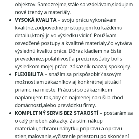
objektov. Samozrejme,stále sa vzdelávam,sledujem
nové trendy a materiály.
VYSOKÁ KVALITA
– svoju prácu vykonávam
kvalitne,zodpovedne pristupujem ku každému
detailu,ktorý je vo výsledku vidieť. Používam
osvedčené postupy a kvalitné materialy,čo vytvára
výslednú kvalitu práce. Dôraz kladiem na čisté
prevedenie,spoľahlivosť a precíznosť,aby bol s
výsledkom mojej práce zákazník naozaj spokojný.
FLEXIBILITA
– snažím sa prispôsobiť časovým
možnostiam zákazníkov aj konkrétnej situácií
priamo na mieste. Prácu si so zákazníkom
naplánujem tak,aby čo najmenej narušila chod
domácnosti,alebo prevádzku firmy.
KOMPLETNÝ SERVIS BEZ STAROSTÍ
– postarám sa
o celý priebeh zákazky. Zaistím nákup
materialu,ochranu nábytku,prípravu a opravu
stien,maľovanie,vyčistenie priestoru po skončení