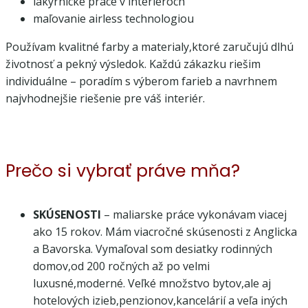
lakýrnicke práce v interiéroch
maľovanie airless technologiou
Používam kvalitné farby a materialy,ktoré zaručujú dlhú
životnosť a pekný výsledok. Každú zákazku riešim
individuálne – poradím s výberom farieb a navrhnem
najvhodnejšie riešenie pre váš interiér.
Prečo si vybrať práve mňa?
SKÚSENOSTI
– maliarske práce vykonávam viacej
ako 15 rokov. Mám viacročné skúsenosti z Anglicka
a Bavorska. Vymaľoval som desiatky rodinných
domov,od 200 ročných až po velmi
luxusné,moderné. Veľké množstvo bytov,ale aj
hotelových izieb,penzionov,kancelárií a veľa iných