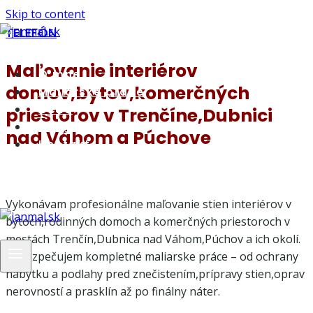
Skip to content
TELEFÓN
Maľovanie interiérov
O mne
domov,bytov,komerčných
Maliarske práce
Cena
priestorov v Trenčíne,Dubnici
Magazín
nad Váhom a Púchove
Kontakt
Vykonávam profesionálne maľovanie stien interiérov v
bytoch,rodinných domoch a komerčných priestoroch v
mestách Trenčín,Dubnica nad Váhom,Púchov a ich okolí.
Zabezpečujem kompletné maliarske práce – od ochrany
nábytku a podlahy pred znečistením,prípravy stien,oprav
nerovností a prasklín až po finálny náter.