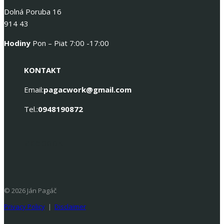
Dolná Poruba 16
914 43
Hodiny
Pon – Piat 7:00 -17:00
KONTAKT
Email:
pagacwork@gmail.com
Tel.:
0948190872
Facebook
© 2026 Ján Pagáč
Privacy Policy
|
Disclaimer